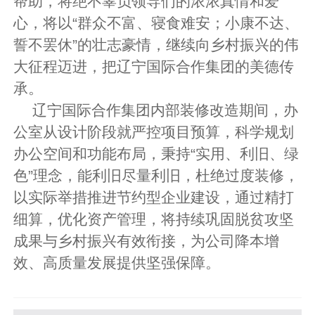
帮助，将绝不辜负领导们的浓浓真情和爱
心，将以“群众不富、寝食难安；小康不达、
誓不罢休”的壮志豪情，继续向乡村振兴的伟
大征程迈进，把辽宁国际合作集团的美德传
承。
辽宁国际合作集团内部装修改造期间，办
公室从设计阶段就严控项目预算，科学规划
办公空间和功能布局，秉持“实用、利旧、绿
色”理念，能利旧尽量利旧，杜绝过度装修，
以实际举措推进节约型企业建设，通过精打
细算，优化资产管理，将持续巩固脱贫攻坚
成果与乡村振兴有效衔接，为公司降本增
效、高质量发展提供坚强保障。