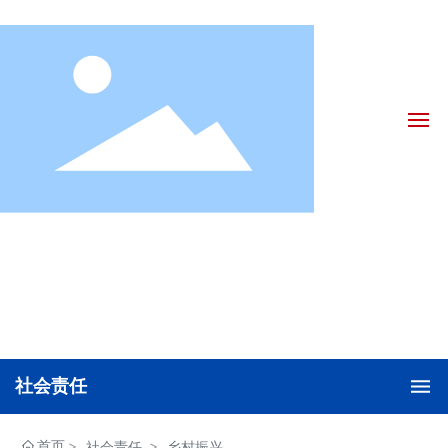
首页
集团概况
业务范围
资讯中心
企业文化
党群工作
社会责任
社会责任
首页
社会责任
乡村振兴