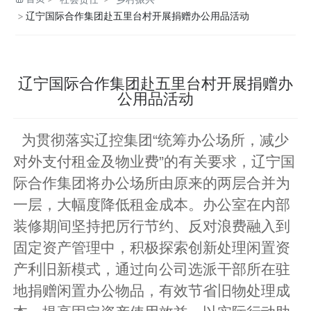
辽宁国际合作集团赴五里台村开展捐赠办公用品活动
人力资源
联系我们
辽宁国际合作集团赴五里台村开展捐赠办
公用品活动
为贯彻落实辽控集团“统筹办公场所，减少
对外支付租金及物业费”的有关要求，辽宁国
际合作集团将办公场所由原来的两层合并为
一层，大幅度降低租金成本。办公室在内部
装修期间坚持把厉行节约、反对浪费融入到
固定资产管理中，积极探索创新处理闲置资
产利旧新模式，通过向公司选派干部所在驻
地捐赠闲置办公物品，有效节省旧物处理成