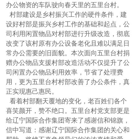
办公物资的车队驶向春天里的五里台村。
村部建设是乡村振兴工作的硬件条件，建
设好村部是振兴乡村工作的基础和起点，公
司利用闲置物品对村部进行升级改造，彻底
改变了该村原有办公设备老化且难以满足日
常办公需要的旧面貌。本次面向五里台村捐
赠办公物品支援村部改造活动不仅提升了公
司闲置办公物品利用效率，节省了处理费
用，更为五里台村村部改善了办公条件，真
正实现惠己惠民。
看着村部翻天覆地的变化，老百姓们各个
喜笑颜开，赞不绝口。五里台村党支部更是
给辽宁国际合作集团寄来了感谢信和锦旗，
信中写道：感谢辽宁国际合作集团的关心和